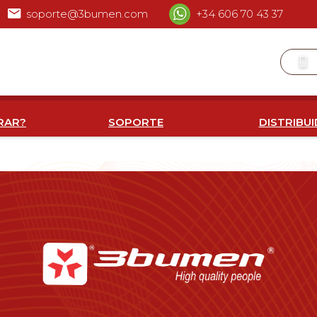
soporte@3bumen.com
+34 606 70 43 37
RAR?
SOPORTE
DISTRIBU