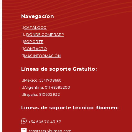
Navegacíon
CATÁLOGO
¿DÓNDE COMPRAR?
SOPORTE
CONTACTO
MÁS INFORMACIÓN
Líneas de soporte Gratuito:
México: 5541708660
Argentina: 011 48585200
España: 910602932
Líneas de soporte técnico 3bumen:
+34 606 70 43 37
soporte@3bumen.com