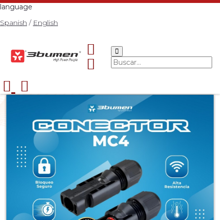
language
Spanish
/
English
Start
Catalog
ENERGÍA SOLAR
Estructura
>
>
>
>