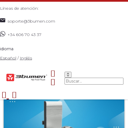
Líneas de atención:
soporte@3bumen.com
+34 606 70 43 37
Inicio
Catálogo
ENERGÍA SOLAR
Estructura
L
>
>
>
>
CLAMP - ASEGURA LOS RIELES
>
idioma
Español
/
Inglés