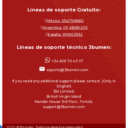
Líneas de soporte Gratuito:
México: 5541708660
Argentina: 011 48585200
España: 910602932
Líneas de soporte técnico 3bumen:
+34 606 70 43 37
soporte@3bumen.com
If you need any additional support please contact. (Only in
English)
3bt Limited.
British Virgin Island
Mandar House 3rd Floor, Tortola.
support@3bumen.com
2020 ©3bumen. Todos los derechos reservados