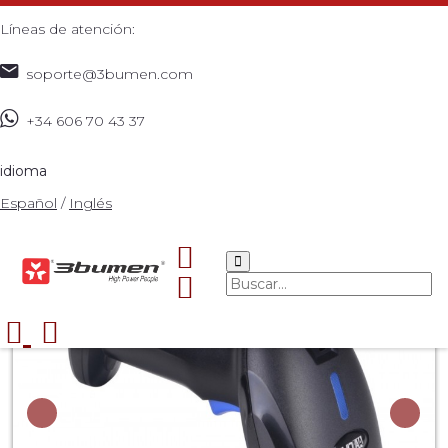
Líneas de atención:
soporte@3bumen.com
+34 606 70 43 37
Inicio
Catálogo
ACCESORIOS
3BUMEN BARCODE
>
>
>
READER 1
>
idioma
Español
/
Inglés