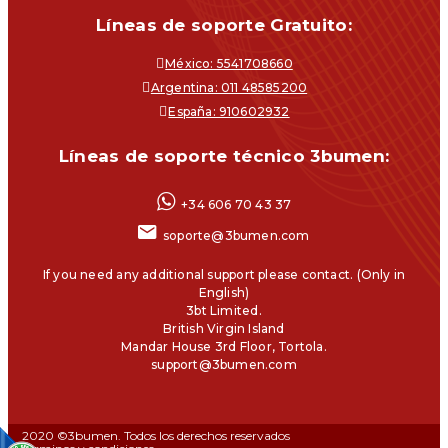
Líneas de soporte Gratuito:
México: 5541708660
Argentina: 011 48585200
España: 910602932
Líneas de soporte técnico 3bumen:
+34 606 70 43 37
soporte@3bumen.com
If you need any additional support please contact. (Only in
English)
3bt Limited.
British Virgin Island
Mandar House 3rd Floor, Tortola.
support@3bumen.com
2020 ©3bumen. Todos los derechos reservados