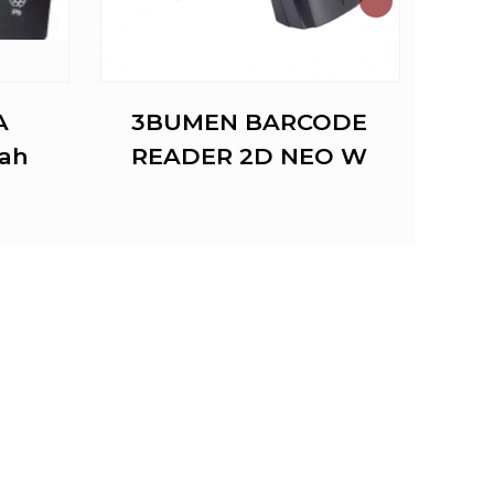
A
3BUMEN BARCODE
FAC
ah
READER 2D NEO W