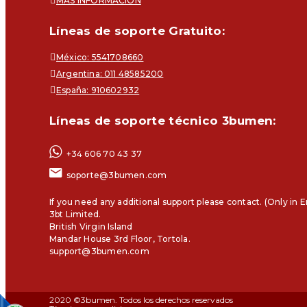
MÁS INFORMACIÓN
Líneas de soporte Gratuito:
México: 5541708660
Argentina: 011 48585200
España: 910602932
Líneas de soporte técnico 3bumen:
+34 606 70 43 37
soporte@3bumen.com
If you need any additional support please contact. (Only in E
3bt Limited.
British Virgin Island
Mandar House 3rd Floor, Tortola.
support@3bumen.com
2020 ©3bumen. Todos los derechos reservados