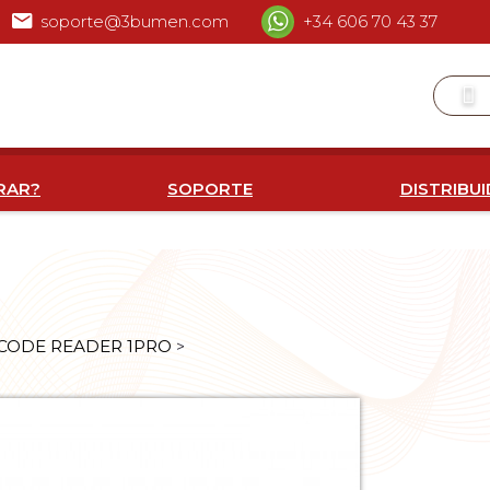
soporte@3bumen.com
+34 606 70 43 37
RAR?
SOPORTE
DISTRIBU
CODE READER 1PRO
>