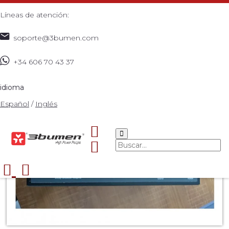
Líneas de atención:
soporte@3bumen.com
+34 606 70 43 37
Inicio
Catálogo
ACCESORIOS
3BUMEN SWITCH
>
>
>
INTELIGENTE 4POE+2
>
idioma
Español
/
Inglés