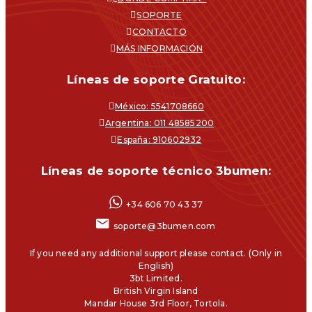
SOPORTE
CONTACTO
MÁS INFORMACIÓN
Líneas de soporte Gratuito:
México: 5541708660
Argentina: 011 48585200
España: 910602932
Líneas de soporte técnico 3bumen:
+34 606 70 43 37
soporte@3bumen.com
If you need any additional support please contact. (Only in
English)
3bt Limited.
British Virgin Island
Mandar House 3rd Floor, Tortola.