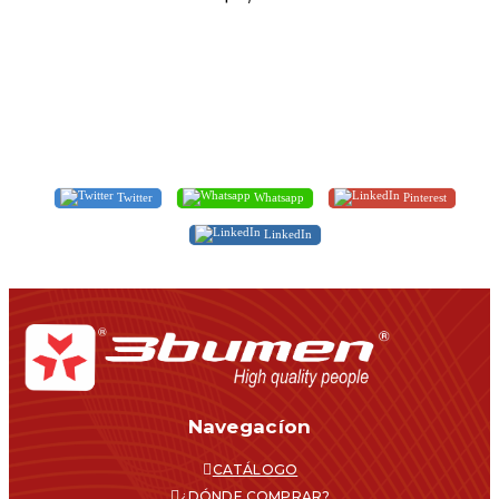
Twitter
Whatsapp
Pinterest
LinkedIn
Navegacíon
CATÁLOGO
¿DÓNDE COMPRAR?