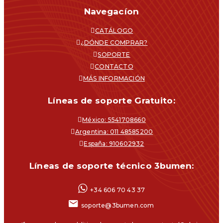
Navegacíon
CATÁLOGO
¿DÓNDE COMPRAR?
SOPORTE
CONTACTO
MÁS INFORMACIÓN
Líneas de soporte Gratuito:
México: 5541708660
Argentina: 011 48585200
España: 910602932
Líneas de soporte técnico 3bumen:
+34 606 70 43 37
soporte@3bumen.com