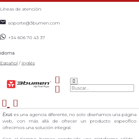
Líneas de atención:
soporte@3bumen.com
+34 606 70 43 37
Plataforma Desarrollada por
Exus Agencia Web
idioma
Español
/
Inglés
El portal de fue desarrollado por
EXUS AGENCIA WEB
Exus
es una agencia diferente, no solo diseñamos una página
web, con más allá de ofrecer un producto específico
ofrecimos una solución integral.
Con el tiempo hemos construido una plataforma sólida ,