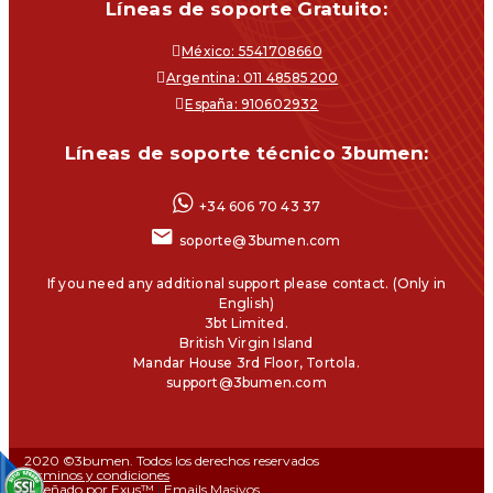
Líneas de soporte Gratuito:
México: 5541708660
Argentina: 011 48585200
España: 910602932
Líneas de soporte técnico 3bumen:
+34 606 70 43 37
soporte@3bumen.com
If you need any additional support please contact. (Only in
English)
3bt Limited.
British Virgin Island
Mandar House 3rd Floor, Tortola.
support@3bumen.com
2020 ©3bumen. Todos los derechos reservados
Términos y condiciones
Diseñado por Exus™
|
Emails Masivos