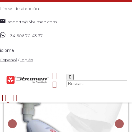
Líneas de atención:
soporte@3bumen.com
+34 606 70 43 37
Inicio
Catálogo
CCTV
Camara AHD Cyclope plastic
>
>
>
>
idioma
Español
/
Inglés