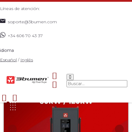
Líneas de atención:
soporte@3bumen.com
+34 606 70 43 37
Inicio
Catálogo
MOVILIDAD ELÉCTRICA
>
>
>
Cargadores DC
CARGADOR RÁPIDO DC – TURBO
>
idioma
60kW / 120kW
>
Español
/
Inglés