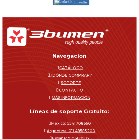
LinkedIn
Navegacíon
CATÁLOGO
¿DÓNDE COMPRAR?
SOPORTE
CONTACTO
MÁS INFORMACIÓN
Líneas de soporte Gratuito:
México: 5541708660
Argentina: 011 48585200
España: 910602932