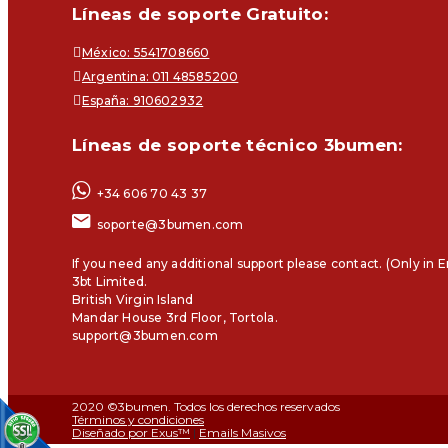
Líneas de soporte Gratuito:
México: 5541708660
Argentina: 011 48585200
España: 910602932
Líneas de soporte técnico 3bumen:
+34 606 70 43 37
soporte@3bumen.com
If you need any additional support please contact. (Only in E
3bt Limited.
British Virgin Island
Mandar House 3rd Floor, Tortola.
support@3bumen.com
2020 ©3bumen. Todos los derechos reservados
Términos y condiciones
Diseñado por Exus™
|
Emails Masivos