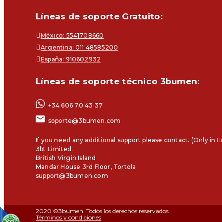
Líneas de soporte Gratuito:
México: 5541708660
Argentina: 011 48585200
España: 910602932
Líneas de soporte técnico 3bumen:
+34 606 70 43 37
soporte@3bumen.com
If you need any additional support please contact. (Only in E
3bt Limited.
British Virgin Island
Mandar House 3rd Floor, Tortola.
support@3bumen.com
2020 ©3bumen. Todos los derechos reservados
Términos y condiciones