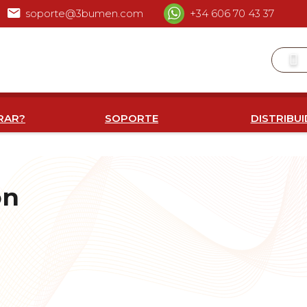
soporte@3bumen.com
+34 606 70 43 37
RAR?
SOPORTE
DISTRIBU
on