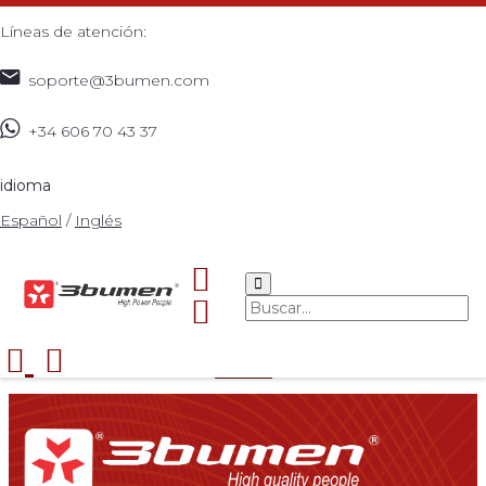
Líneas de atención:
soporte@3bumen.com
+34 606 70 43 37
Carrito de Compras
Nombre*
idioma
Español
/
Inglés
Teléfono*
Email*
Dirección*
Enviar