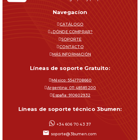
Navegacíon
CATÁLOGO
¿DÓNDE COMPRAR?
SOPORTE
CONTACTO
MÁS INFORMACIÓN
Líneas de soporte Gratuito:
México: 5541708660
Argentina: 011 48585200
España: 910602932
Líneas de soporte técnico 3bumen:
+34 606 70 43 37
soporte@3bumen.com