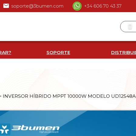
soporte@3bumen.com
+34 606 70 43 37
RAR?
SOPORTE
DISTRIBU
INVERSOR HÍBRIDO MPPT 10000W MODELO UD12548
>