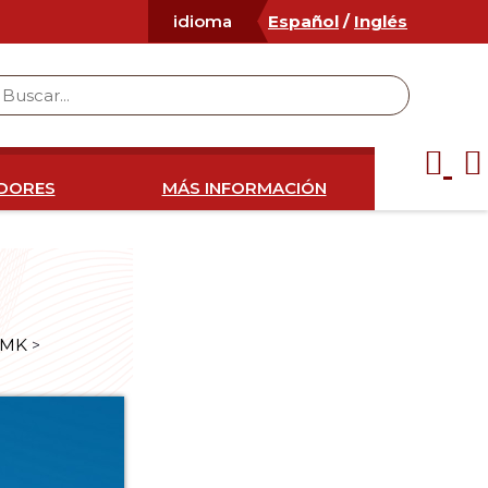
Español
/
Inglés
idioma
IDORES
MÁS INFORMACIÓN
AMK
>