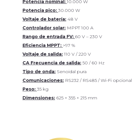
Potencia nominal:
10.000 W
Potencia pico:
30.000 W
Voltaje de batería:
48 V
Controlador solar:
MPPT 100 A
Rango de entrada FV:
60 V – 230 V
Eficiencia MPPT:
>97 %
Voltaje de salida:
110 V / 220 V
CA Frecuencia de salida:
50 / 60 Hz
Tipo de onda:
Senoidal pura
Comunicaciones:
RS232 / RS485 / Wi-Fi opcional
Peso:
35 kg
Dimensiones:
625 × 355 × 215 mm