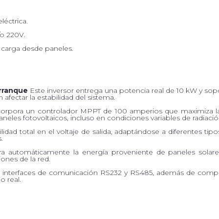
éctrica.
/o 220V.
carga desde paneles.
arranque
Este inversor entrega una potencia real de 10 kW y sop
fectar la estabilidad del sistem
a.
orpora un controlador MPPT de 100 amperios que maximiza la
eles fotovoltaicos, incluso en condiciones variables de radiació
ilidad total en el voltaje de salida, adaptándose a diferentes tip
.
ra automáticamente la energía proveniente de paneles solares, 
ones de la red.
interfaces de comunicación RS232 y RS485, además de compat
 real.