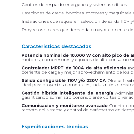
Centros de respaldo energético y sistemas críticos.
Estaciones de carga, bombas, motores y maquinaria el
Instalaciones que requieren selección de salida 110V y
Proyectos solares que demandan mayor corriente de 
Características destacadas
Potencia nominal de 10.000 W con alto pico de 
motores, compresores y equipos de alto consumo sin a
C
ontrolador MPPT de 100A de alta eficiencia
Inc
corriente de carga y mejor aprovechamiento de los pan
Salida configurable 110V y/o 220V CA
Ofrece flexib
ideal para proyectos comerciales, industriales o mixtos
Gestión híbrida inteligente de energía
Administ
garantizando suministro continuo ante cortes o variaci
Comunicación y monitoreo avanzado
Cuenta con 
remoto del sistema y control de parámetros en tiempo
Especificaciones técnicas