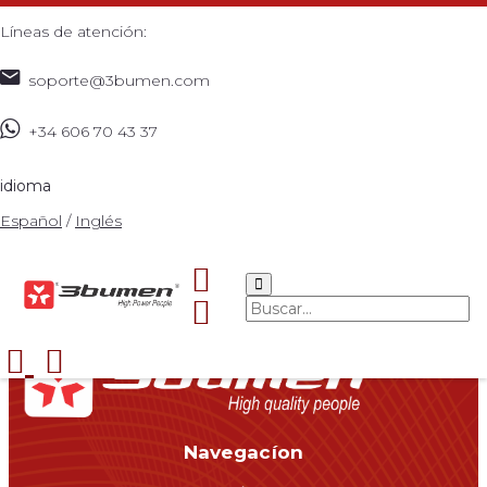
Líneas de atención:
soporte@3bumen.com
Pereira
+34 606 70 43 37
idioma
Pepito Perez
Español
/
Inglés
Calle 0 Nº 00-00
Telefono 0000000
Celular 0000000
Email
pereira@3bumen.com
Navegacíon