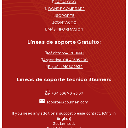
CATÁLOGO
¿DÓNDE COMPRAR?
SOPORTE
CONTACTO
MÁS INFORMACIÓN
Líneas de soporte Gratuito:
México: 5541708660
Argentina: 011 48585200
España: 910602932
Líneas de soporte técnico 3bumen:
+34 606 70 43 37
soporte@3bumen.com
If you need any additional support please contact. (Only in
English)
3bt Limited.