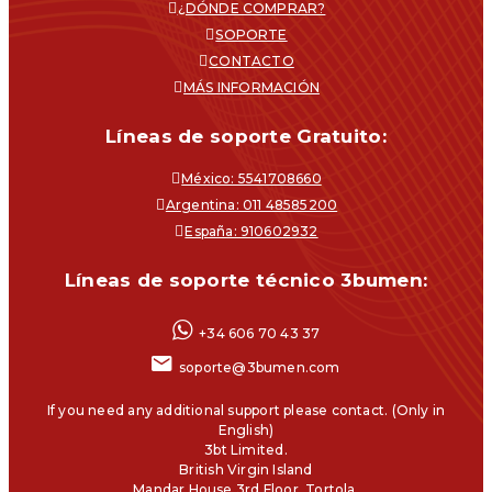
¿DÓNDE COMPRAR?
SOPORTE
CONTACTO
MÁS INFORMACIÓN
Líneas de soporte Gratuito:
México: 5541708660
Argentina: 011 48585200
España: 910602932
Líneas de soporte técnico 3bumen:
+34 606 70 43 37
soporte@3bumen.com
If you need any additional support please contact. (Only in
English)
3bt Limited.
British Virgin Island
Mandar House 3rd Floor, Tortola.