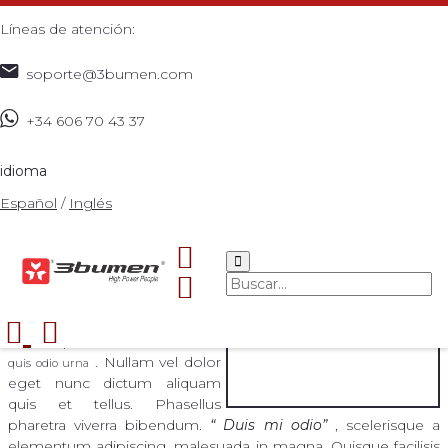
Líneas de atención:
soporte@3bumen.com
+34 606 70 43 37
Bienvenidos
idioma
Lorem ipsum
Español
/
Inglés
dolor sit amet, consectetur
adipiscing elit. Praesent luctus
accumsan urna a ornare.
Fusce est justo, luctus eget
dapibus at, molestie non arcu.
Fusce quis cursus sem.
Donec
. Nullam vel dolor
quis odio urna
eget nunc dictum aliquam
quis et tellus. Phasellus
pharetra viverra bibendum.
Duis mi odio
, scelerisque a
elementum adipiscing, malesuada in magna. Quisque facilisis