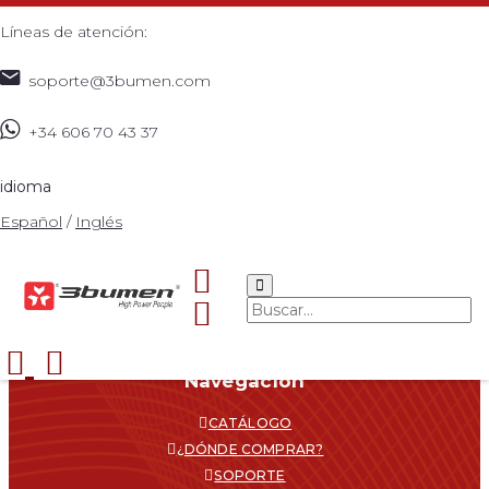
Líneas de atención:
soporte@3bumen.com
+34 606 70 43 37
1. Producto - Home
idioma
Estación Rompemuros 3 antenas
Español
/
Inglés
Navegacíon
CATÁLOGO
¿DÓNDE COMPRAR?
SOPORTE