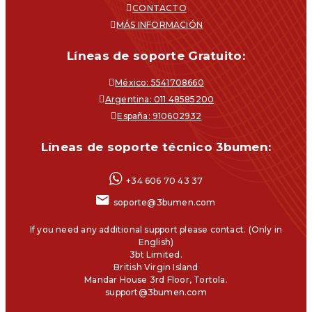
CONTACTO
MÁS INFORMACIÓN
Líneas de soporte Gratuito:
México: 5541708660
Argentina: 011 48585200
España: 910602932
Líneas de soporte técnico 3bumen:
+34 606 70 43 37
soporte@3bumen.com
If you need any additional support please contact. (Only in
English)
3bt Limited.
British Virgin Island
Mandar House 3rd Floor, Tortola.
support@3bumen.com