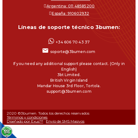
Argentina: 011 48585200
España: 910602932
Líneas de soporte técnico 3bumen:
+34 606 70 43 37
soporte@3bumen.com
If you need any additional support please contact. (Only in
English)
3bt Limited.
British Virgin Island
Mandar House 3rd Floor, Tortola.
support@3bumen.com
2020 ©3bumen. Todos los derechos reservados
Términos y condiciones
Diseñado por Exus™
|
Envío de SMS Masivos