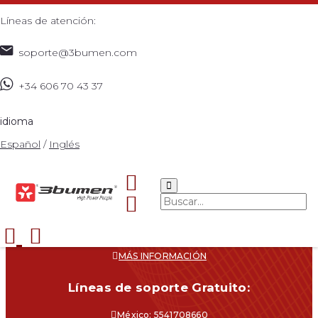
Líneas de atención:
soporte@3bumen.com
+34 606 70 43 37
idioma
Español
/
Inglés
Navegacíon
CATÁLOGO
¿DÓNDE COMPRAR?
SOPORTE
CONTACTO
MÁS INFORMACIÓN
Líneas de soporte Gratuito:
México: 5541708660