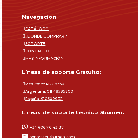
Navegacíon
CATÁLOGO
¿DÓNDE COMPRAR?
SOPORTE
CONTACTO
MÁS INFORMACIÓN
Líneas de soporte Gratuito:
México: 5541708660
Argentina: 011 48585200
España: 910602932
Líneas de soporte técnico 3bumen:
+34 606 70 43 37
soporte@3bumen.com