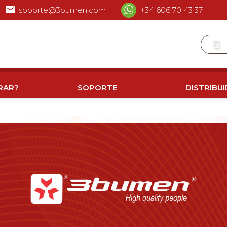
soporte@3bumen.com
+34 606 70 43 37
RAR?
SOPORTE
DISTRIBU