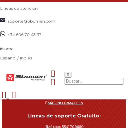
Líneas de atención:
soporte@3bumen.com
+34 606 70 43 37
idioma
Español
/
Inglés
Navegacíon
CATÁLOGO
¿DÓNDE COMPRAR?
SOPORTE
CONTACTO
MÁS INFORMACIÓN
Líneas de soporte Gratuito:
México: 5541708660