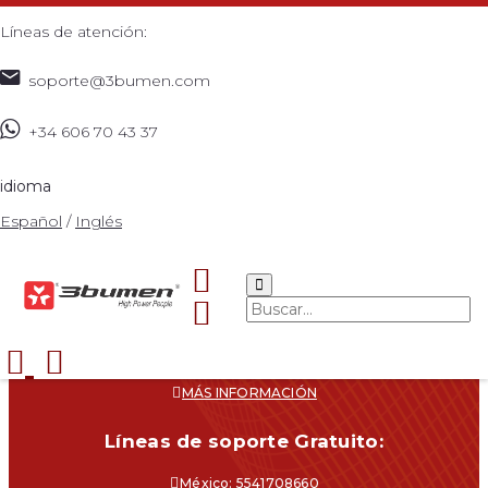
Líneas de atención:
soporte@3bumen.com
+34 606 70 43 37
idioma
Español
/
Inglés
Navegacíon
CATÁLOGO
¿DÓNDE COMPRAR?
SOPORTE
CONTACTO
MÁS INFORMACIÓN
Líneas de soporte Gratuito:
México: 5541708660