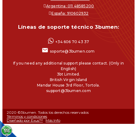
Argentina: 011 48585200
España: 910602932
Líneas de soporte técnico 3bumen:
+34 606 70 43 37
soporte@3bumen.com
If you need any additional support please contact. (Only in
English)
3bt Limited.
British Virgin Island
Mandar House 3rd Floor, Tortola.
support@3bumen.com
2020 ©3bumen. Todos los derechos reservados
Términos y condiciones
Diseñado por Exus™
|
Más Info