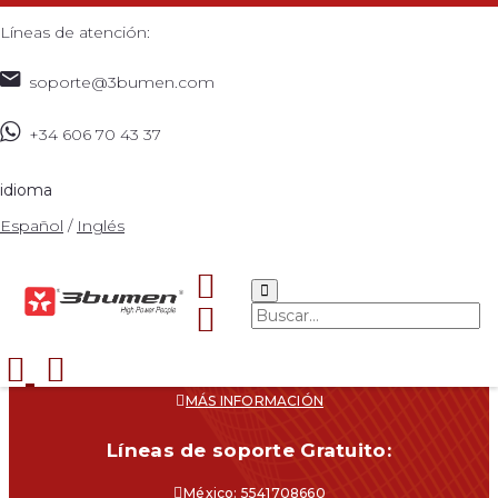
Líneas de atención:
soporte@3bumen.com
+34 606 70 43 37
idioma
Español
/
Inglés
Navegacíon
CATÁLOGO
¿DÓNDE COMPRAR?
SOPORTE
CONTACTO
MÁS INFORMACIÓN
Líneas de soporte Gratuito:
México: 5541708660