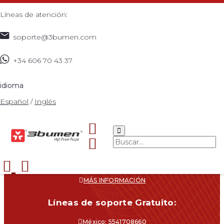
Líneas de atención:
soporte@3bumen.com
+34 606 70 43 37
idioma
Español
/
Inglés
Navegacíon
CATÁLOGO
¿DÓNDE COMPRAR?
SOPORTE
CONTACTO
MÁS INFORMACIÓN
Líneas de soporte Gratuito:
México: 5541708660