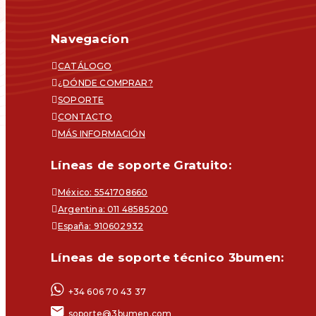
Navegacíon
CATÁLOGO
¿DÓNDE COMPRAR?
SOPORTE
CONTACTO
MÁS INFORMACIÓN
Líneas de soporte Gratuito:
México: 5541708660
Argentina: 011 48585200
España: 910602932
Líneas de soporte técnico 3bumen:
+34 606 70 43 37
soporte@3bumen.com