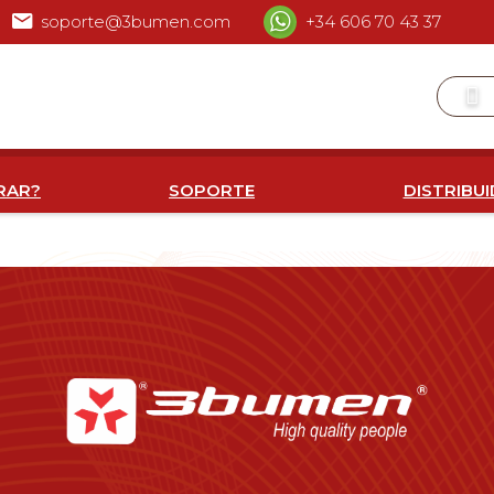
soporte@3bumen.com
+34 606 70 43 37
RAR?
SOPORTE
DISTRIBU