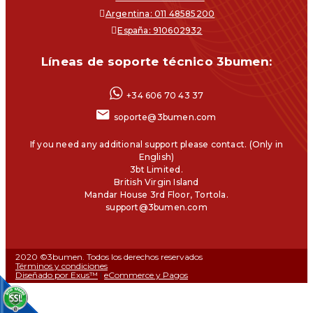
Argentina: 011 48585200
España: 910602932
Líneas de soporte técnico 3bumen:
+34 606 70 43 37
soporte@3bumen.com
If you need any additional support please contact. (Only in
English)
3bt Limited.
British Virgin Island
Mandar House 3rd Floor, Tortola.
support@3bumen.com
2020 ©3bumen. Todos los derechos reservados
Términos y condiciones
Diseñado por Exus™
|
eCommerce y Pagos