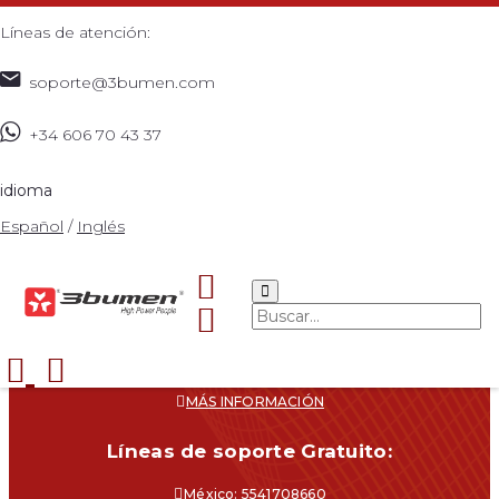
Líneas de atención:
soporte@3bumen.com
+34 606 70 43 37
idioma
Español
/
Inglés
Navegacíon
CATÁLOGO
¿DÓNDE COMPRAR?
SOPORTE
CONTACTO
MÁS INFORMACIÓN
Líneas de soporte Gratuito:
México: 5541708660