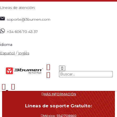
Líneas de atención:
soporte@3bumen.com
+34 606 70 43 37
idioma
Español
/
Inglés
Navegacíon
CATÁLOGO
¿DÓNDE COMPRAR?
SOPORTE
CONTACTO
MÁS INFORMACIÓN
Líneas de soporte Gratuito:
México: 5541708660