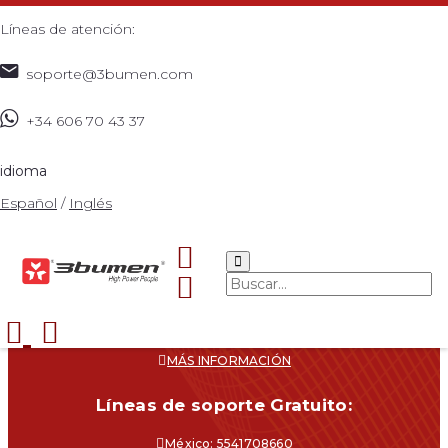
Líneas de atención:
soporte@3bumen.com
+34 606 70 43 37
idioma
Español
/
Inglés
Navegacíon
CATÁLOGO
¿DÓNDE COMPRAR?
SOPORTE
CONTACTO
MÁS INFORMACIÓN
Líneas de soporte Gratuito:
México: 5541708660