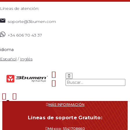
Líneas de atención:
soporte@3bumen.com
+34 606 70 43 37
idioma
Español
/
Inglés
Navegacíon
CATÁLOGO
¿DÓNDE COMPRAR?
SOPORTE
CONTACTO
MÁS INFORMACIÓN
Líneas de soporte Gratuito:
México: 5541708660