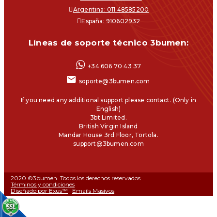
Argentina: 011 48585200
España: 910602932
Líneas de soporte técnico 3bumen:
+34 606 70 43 37
soporte@3bumen.com
If you need any additional support please contact. (Only in
English)
3bt Limited.
British Virgin Island
Mandar House 3rd Floor, Tortola.
support@3bumen.com
2020 ©3bumen. Todos los derechos reservados
Términos y condiciones
Diseñado por Exus™
|
Emails Masivos