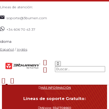
Líneas de atención:
soporte@3bumen.com
+34 606 70 43 37
idioma
Español
/
Inglés
Navegacíon
CATÁLOGO
¿DÓNDE COMPRAR?
SOPORTE
CONTACTO
MÁS INFORMACIÓN
Líneas de soporte Gratuito:
México: 5541708660