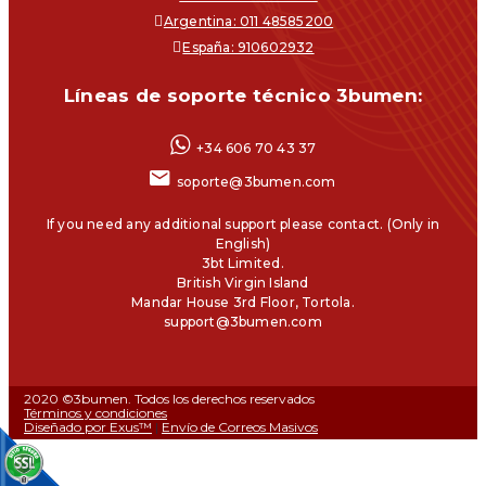
Argentina: 011 48585200
España: 910602932
Líneas de soporte técnico 3bumen:
+34 606 70 43 37
soporte@3bumen.com
If you need any additional support please contact. (Only in
English)
3bt Limited.
British Virgin Island
Mandar House 3rd Floor, Tortola.
support@3bumen.com
2020 ©3bumen. Todos los derechos reservados
Términos y condiciones
Diseñado por Exus™
|
Envío de Correos Masivos