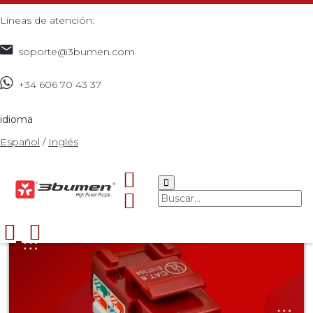
Líneas de atención:
soporte@3bumen.com
+34 606 70 43 37
Inicio
Catálogo
REDES
Accesorios de red
JACK
>
>
>
>
CAT6 BOLSA DE 5 UNDS ROJO CERTIFICADO
>
idioma
Español
/
Inglés