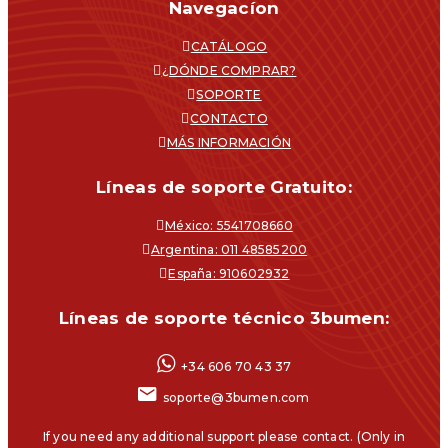
Navegacíon
CATÁLOGO
¿DÓNDE COMPRAR?
SOPORTE
CONTACTO
MÁS INFORMACIÓN
Líneas de soporte Gratuito:
México: 5541708660
Argentina: 011 48585200
España: 910602932
Líneas de soporte técnico 3bumen:
+34 606 70 43 37
soporte@3bumen.com
If you need any additional support please contact. (Only in