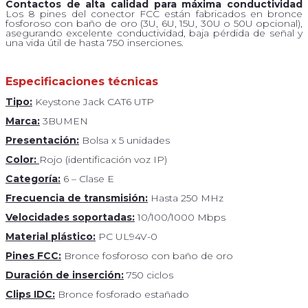
Contactos de alta calidad para máxima conductividad
Los 8 pines del conector FCC están fabricados en bronce
fosforoso con baño de oro (3U, 6U, 15U, 30U o 50U opcional),
asegurando excelente conductividad, baja pérdida de señal y
una vida útil de hasta 750 inserciones.
Especificaciones técnicas
Tipo:
Keystone Jack CAT6 UTP
Marca:
3BUMEN
Presentación:
Bolsa x 5 unidades
Color:
Rojo (identificación voz IP)
Categoría:
6 – Clase E
Frecuencia de transmisión:
Hasta 250 MHz
Velocidades soportadas:
10/100/1000 Mbps
Material plástico:
PC UL94V-0
Pines FCC:
Bronce fosforoso con baño de oro
Duración de inserción:
750 ciclos
Clips IDC:
Bronce fosforado estañado