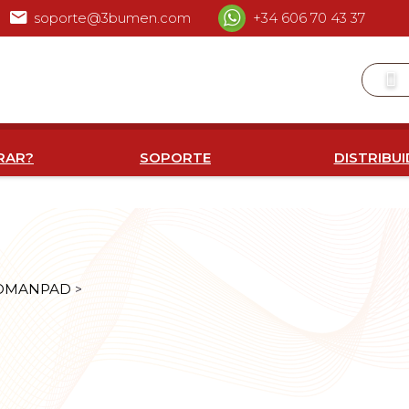
soporte@3bumen.com
+34 606 70 43 37
RAR?
SOPORTE
DISTRIBU
WOMANPAD
>