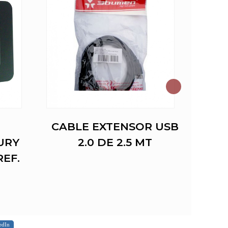
CABLE EXTENSOR USB
C
URY
2.0 DE 2.5 MT
EF.
edIn