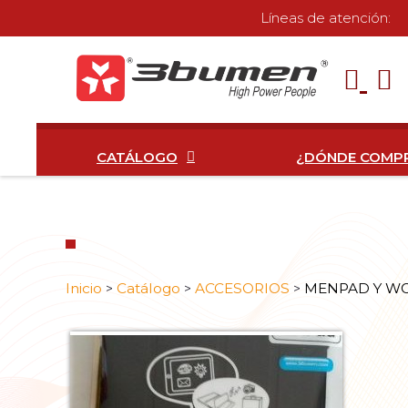
Líneas de atención:
CATÁLOGO
¿DÓNDE COMP
Inicio
Catálogo
ACCESORIOS
MENPAD Y 
>
>
>