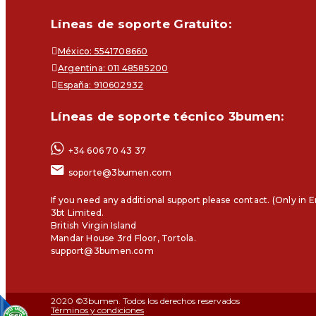
Líneas de soporte Gratuito:
México: 5541708660
Argentina: 011 48585200
España: 910602932
Líneas de soporte técnico 3bumen:
+34 606 70 43 37
soporte@3bumen.com
If you need any additional support please contact. (Only in E
3bt Limited.
British Virgin Island
Mandar House 3rd Floor, Tortola.
support@3bumen.com
2020 ©3bumen. Todos los derechos reservados
Términos y condiciones