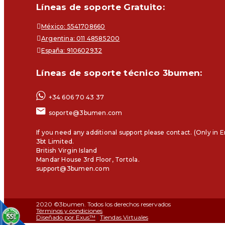
Líneas de soporte Gratuito:
México: 5541708660
Argentina: 011 48585200
España: 910602932
Líneas de soporte técnico 3bumen:
+34 606 70 43 37
soporte@3bumen.com
If you need any additional support please contact. (Only in E
3bt Limited.
British Virgin Island
Mandar House 3rd Floor, Tortola.
support@3bumen.com
2020 ©3bumen. Todos los derechos reservados
Términos y condiciones
Diseñado por Exus™
|
Tiendas Virtuales