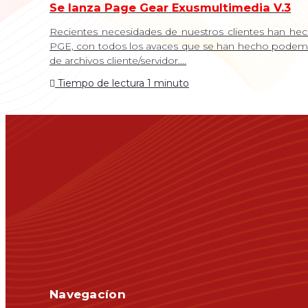
Se lanza Page Gear Exusmultimedia V.3
Recientes necesidades de nuestros clientes han he
PGE, con todos los avaces que se han hecho podemos
de archivos cliente/servidor....
Tiempo de lectura 1 minuto
Navegacíon