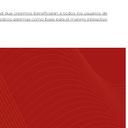
d que creemos beneficiaran a todos los usuarios de
stros sistemas como base para el manejo interactivo