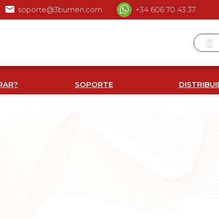
soporte@3bumen.com
+34 606 70 43 37
RAR?
SOPORTE
DISTRIBU