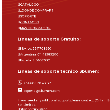
CATÁLOGO
¿DÓNDE COMPRAR?
SOPORTE
CONTACTO
MÁS INFORMACIÓN
Líneas de soporte Gratuito:
México: 5541708660
Argentina: 011 48585200
España: 910602932
Líneas de soporte técnico 3bumen:
+34 606 70 43 37
soporte@3bumen.com
If you need any additional support please contact. (Only in E
3bt Limited.
British Virgin Island