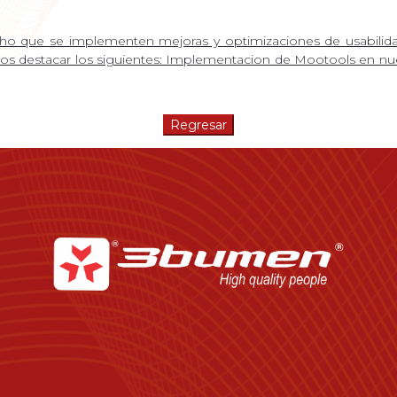
cho que se implementen mejoras y optimizaciones de usabilida
 destacar los siguientes: Implementacion de Mootools en nue