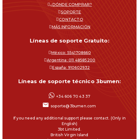
¿DÓNDE COMPRAR?
SOPORTE
CONTACTO
MÁS INFORMACIÓN
Líneas de soporte Gratuito:
México: 5541708660
Argentina: 011 48585200
España: 910602932
Líneas de soporte técnico 3bumen:
+34 606 70 43 37
soporte@3bumen.com
If you need any additional support please contact. (Only in
English)
3bt Limited.
British Virgin Island