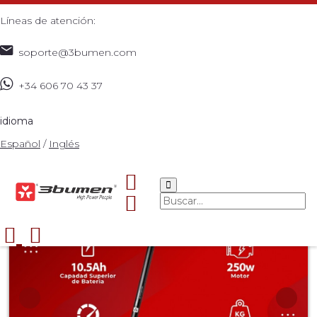
Líneas de atención:
soporte@3bumen.com
+34 606 70 43 37
Inicio
Catálogo
ACCESORIOS
PATINETA ELECTRICA
>
>
>
X2
>
idioma
Español
/
Inglés