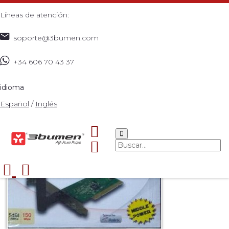
Líneas de atención:
soporte@3bumen.com
+34 606 70 43 37
Inicio
Catálogo
TARJETAS PCI
PCI INALAMBRICA
>
>
>
150 (PESSI)
>
idioma
Español
/
Inglés