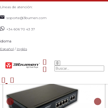
Líneas de atención:
soporte@3bumen.com
+34 606 70 43 37
Inicio
Catálogo
REDES
Inalámbrica
POE SWITCH
>
>
>
>
3BUMEN 4 PUERTOS 10/100
>
idioma
Español
/
Inglés