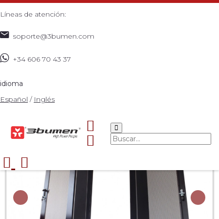
Líneas de atención:
soporte@3bumen.com
+34 606 70 43 37
Inicio
Catálogo
ACCESORIOS
RACK R3C-42U
>
>
>
>
idioma
Español
/
Inglés