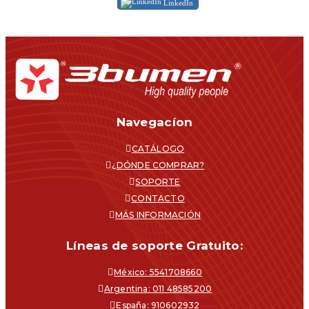
LinkedIn
Navegacíon
CATÁLOGO
¿DÓNDE COMPRAR?
SOPORTE
CONTACTO
MÁS INFORMACIÓN
Líneas de soporte Gratuito:
México: 5541708660
Argentina: 011 48585200
España: 910602932