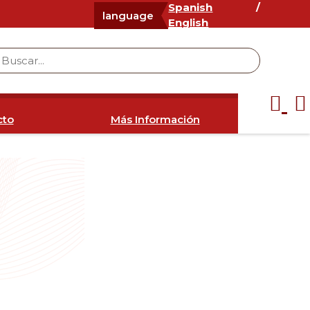
Spanish
/
language
English
cto
Más Información