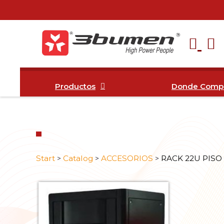
Productos
Donde Compr
Start
Catalog
ACCESORIOS
RACK 22U PISO
>
>
>