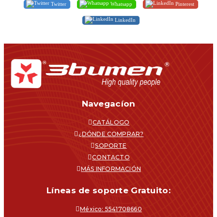
Twitter
Whatsapp
Pinterest
LinkedIn
Navegacíon
CATÁLOGO
¿DÓNDE COMPRAR?
SOPORTE
CONTACTO
MÁS INFORMACIÓN
Líneas de soporte Gratuito:
México: 5541708660