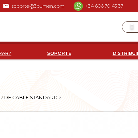
soporte@3bumen.com
+34 606 70 43 37
RAR?
SOPORTE
DISTRIBU
R DE CABLE STANDARD
>