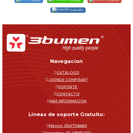
LinkedIn
Navegacíon
CATÁLOGO
¿DÓNDE COMPRAR?
SOPORTE
CONTACTO
MÁS INFORMACIÓN
Líneas de soporte Gratuito:
México: 5541708660
Argentina: 011 48585200