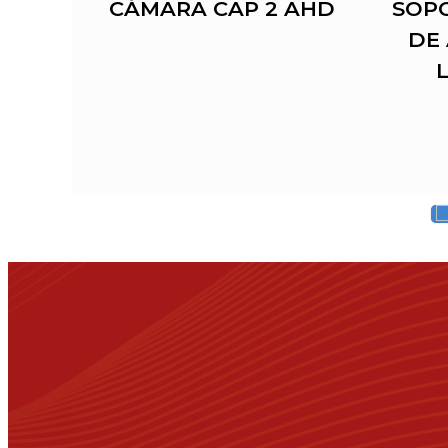
O
CÁMARA CAP 2 AHD
SOP
Y L
DE 
L