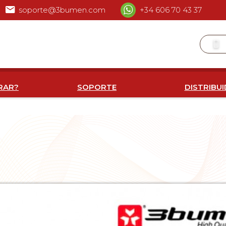
soporte@3bumen.com
+34 606 70 43 37
RAR?
SOPORTE
DISTRIBU