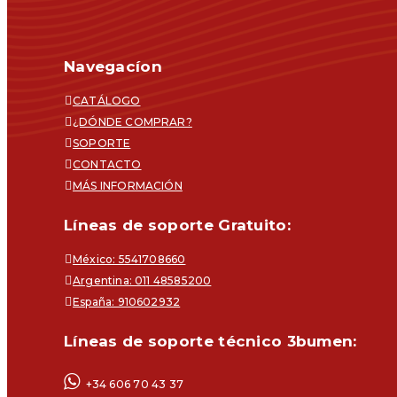
Navegacíon
CATÁLOGO
¿DÓNDE COMPRAR?
SOPORTE
CONTACTO
MÁS INFORMACIÓN
Líneas de soporte Gratuito:
México: 5541708660
Argentina: 011 48585200
España: 910602932
Líneas de soporte técnico 3bumen:
+34 606 70 43 37