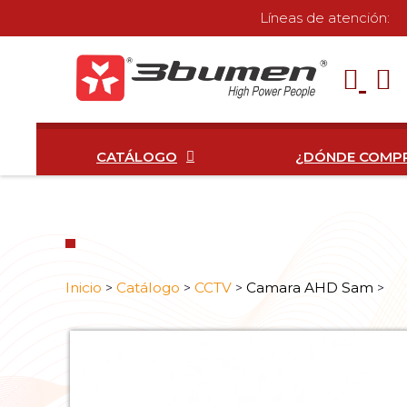
Líneas de atención:
CATÁLOGO
¿DÓNDE COMP
Inicio
Catálogo
CCTV
Camara AHD Sam
>
>
>
>