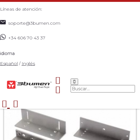
Líneas de atención:
soporte@3bumen.com
+34 606 70 43 37
Inicio
Catálogo
CCTV
KIT ACCESORIO
>
>
>
ELECTROIMAN Z Y L
>
idioma
Español
/
Inglés