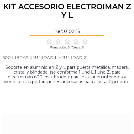
KIT ACCESORIO ELECTROIMAN Z
Y L
Ref: 0102115
Puntuación:
0
/ Votos:
0
600 LIBRAS X 1UNIDAD L Y 1UNIDAD Z
Soporte en aluminio en Z y L para puerta metálica, madera,
cristal y blindada. (se conforma 1 und L,1 und Z, para
electroimán 600 lbs ). Es ideal para instalar en interiores y
viene con las perforaciones necesarias para ajustar fijamente.