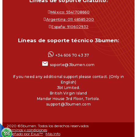
Líneas de soporte Gratuito:
México: 5541708660
Argentina: 011 48585200
España: 910602932
Líneas de soporte técnico 3bumen:
+34 606 70 43 37
soporte@3bumen.com
If you need any additional support please contact. (Only in
English)
3bt Limited.
British Virgin Island
Mandar House 3rd Floor, Tortola.
support@3bumen.com
2020 ©3bumen. Todos los derechos reservados
Términos y condiciones
Diseñado por Exus™
|
Más Info