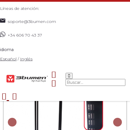
Líneas de atención:
soporte@3bumen.com
+34 606 70 43 37
Inicio
Catálogo
REDES
Accesorios de red
LINEA
>
>
>
>
RACK R0C-42U
>
idioma
Español
/
Inglés