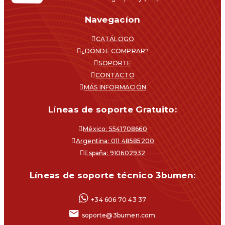
Navegacíon
CATÁLOGO
¿DÓNDE COMPRAR?
SOPORTE
CONTACTO
MÁS INFORMACIÓN
Líneas de soporte Gratuito:
México: 5541708660
Argentina: 011 48585200
España: 910602932
Líneas de soporte técnico 3bumen:
+34 606 70 43 37
soporte@3bumen.com