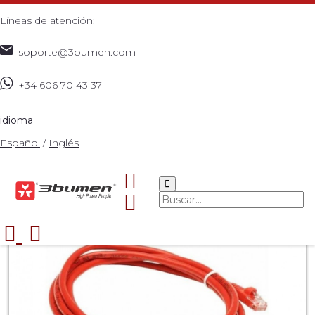
Líneas de atención:
soporte@3bumen.com
+34 606 70 43 37
Inicio
Catálogo
Patch cord
UTP
REDES
Cable
>
>
>
>
>
>
PATCH CORD CERTIFICADO CAT 5 ROJO DE 0,6
idioma
METROS
>
Español
/
Inglés