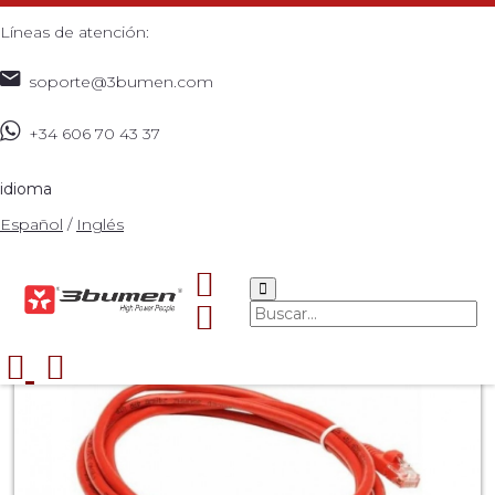
Líneas de atención:
soporte@3bumen.com
+34 606 70 43 37
Inicio
Catálogo
Patch cord
UTP
REDES
Cable
>
>
>
>
>
>
PATCH CORD CERTIFICADO CAT 5 ROJO DE 3 METROS
idioma
>
Español
/
Inglés