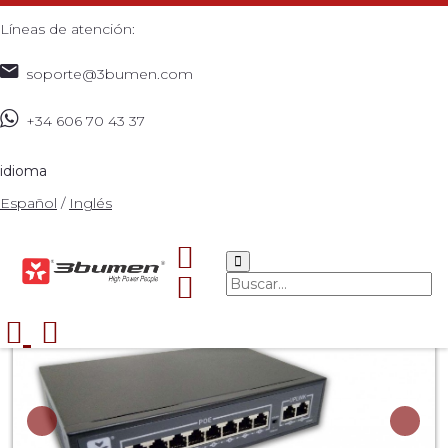
Líneas de atención:
soporte@3bumen.com
+34 606 70 43 37
Inicio
Catálogo
REDES
Inalámbrica
POE SWITCH
>
>
>
>
3BUMEN 8 PUERTOS 10/100
>
idioma
Español
/
Inglés