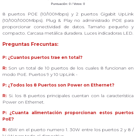
Puntuación:
0
/ Votos:
0
8 puertos POE (10/100Mbps) y 2 puertos Gigabit UpLink
(10/100/1000Mbps). Plug & Play no administrado POE para
proporcionar conectividad de datos. Tamaño pequeño y
compacto. Carcasa metálica duradera. Luces indicadoras LED.
Preguntas Frecuntas:
P: ¿Cuantos puertos trae en total?
R:
Son un total de 10 puertos de los cuales 8 funcionan en
modo PoE. Puertos 9 y 10 UpLink -
P: ¿Todos los 8 Puertos son Power on Ethernet?
R:
Si. los 8 puertos principales cuentan con la característica
Power on Ethernet.
P: ¿Cuanta alimentación proporcionan estos puertos
PoE?
R:
65W en el puerto numero 1. 30W entre los puertos 2 y 8 /
144W para todo el dispositivo