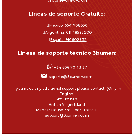
MÁS INFORMACIÓN
Líneas de soporte Gratuito:
México: 5541708660
Argentina: 011 48585200
España: 910602932
Líneas de soporte técnico 3bumen:
+34 606 70 43 37
soporte@3bumen.com
If you need any additional support please contact. (Only in
English)
3bt Limited.
British Virgin Island
Mandar House 3rd Floor, Tortola.
support@3bumen.com