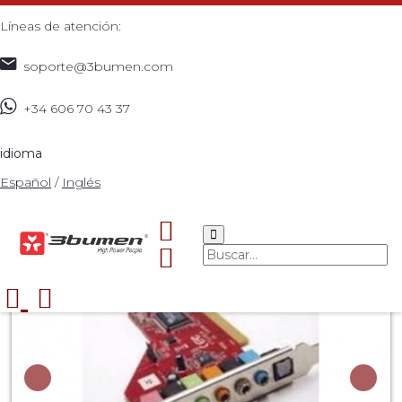
Líneas de atención:
soporte@3bumen.com
+34 606 70 43 37
Inicio
Catálogo
TARJETAS PCI
TARJETA DE SONIDO
>
>
>
7.1 CANALES Ref: Tribu-270
>
idioma
Español
/
Inglés