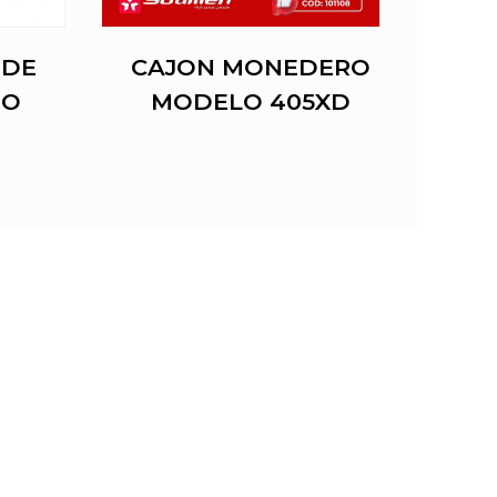
ODE
CAJON MONEDERO
3
RO
MODELO 405XD