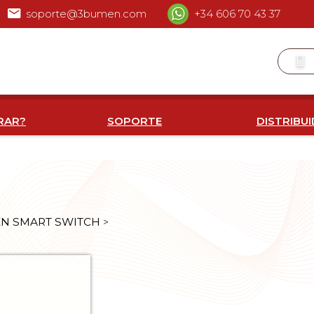
soporte@3bumen.com
+34 606 70 43 37
RAR?
SOPORTE
DISTRIBU
EN SMART SWITCH
>