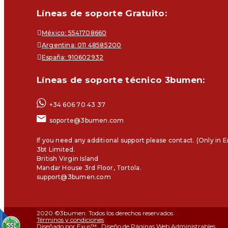
Líneas de soporte Gratuito:
México: 5541708660
Argentina: 011 48585200
España: 910602932
Líneas de soporte técnico 3bumen:
+34 606 70 43 37
soporte@3bumen.com
If you need any additional support please contact. (Only in E
3bt Limited.
British Virgin Island
Mandar House 3rd Floor, Tortola.
support@3bumen.com
2020 ©3bumen. Todos los derechos reservados
Términos y condiciones
Diseñado por Exus™
|
Diseño de Páginas Web Administrables