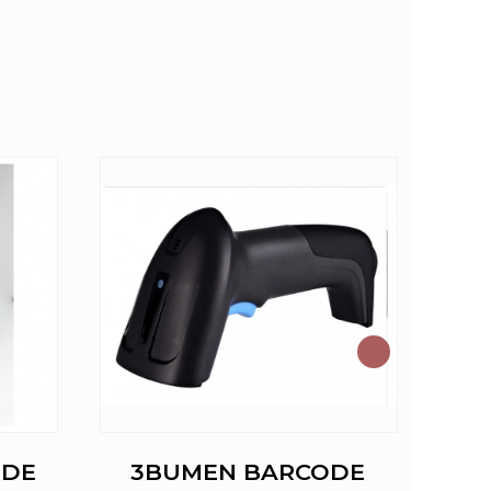
ODE
3BUMEN BARCODE
ACC