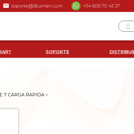
soporte@3bumen.com
+34 606 70 43 37
RAR?
SOPORTE
DISTRIBU
E 7 CARGA RAPIDA
>