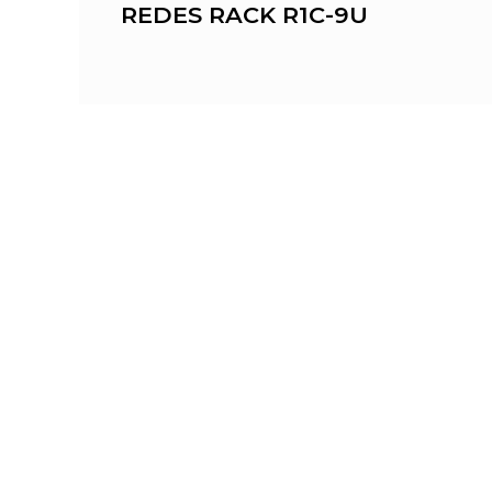
 D
REDES RACK R1C-9U