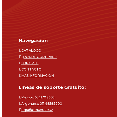
Navegacíon
CATÁLOGO
¿DÓNDE COMPRAR?
SOPORTE
CONTACTO
MÁS INFORMACIÓN
Líneas de soporte Gratuito:
México: 5541708660
Argentina: 011 48585200
España: 910602932