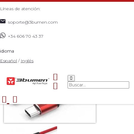
Líneas de atención:
soporte@3bumen.com
+34 606 70 43 37
Inicio
Catálogo
ACCESORIOS
CABLE USB A TIPO C
>
>
>
CARGA RAPIDA
>
idioma
Español
/
Inglés